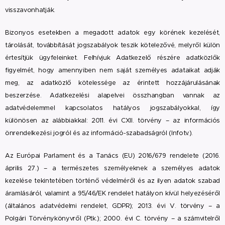
visszavonhatják.
Bizonyos esetekben a megadott adatok egy körének kezelését,
tárolását, továbbítását jogszabályok teszik kötelezővé, melyről külön
értesítjük ügyfeleinket. Felhívjuk Adatkezelő részére adatközlők
figyelmét, hogy amennyiben nem saját személyes adataikat adják
meg, az adatközlő kötelessége az érintett hozzájárulásának
beszerzése. Adatkezelési alapelvei összhangban vannak az
adatvédelemmel kapcsolatos hatályos jogszabályokkal, így
különösen az alábbiakkal: 2011. évi CXII. törvény – az információs
önrendelkezési jogról és az információ-szabadságról (Infotv.).
Az Európai Parlament és a Tanács (EU) 2016/679 rendelete (2016.
április 27.) – a természetes személyeknek a személyes adatok
kezelése tekintetében történő védelméről és az ilyen adatok szabad
áramlásáról, valamint a 95/46/EK rendelet hatályon kívül helyezéséről
(általános adatvédelmi rendelet, GDPR); 2013. évi V. törvény – a
Polgári Törvénykönyvről (Ptk.); 2000. évi C. törvény – a számvitelről