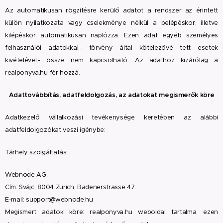
Az automatikusan rögzítésre kerülő adatot a rendszer az érintett
külön nyilatkozata vagy cselekménye nélkül a belépéskor, illetve
kilépéskor automatikusan naplózza. Ezen adat egyéb személyes
felhasználói adatokkal,- törvény által kötelezővé tett esetek
kivételével,- össze nem kapcsolható. Az adathoz kizárólag a
realponyva.hu fér hozzá.
Adattovábbítás, adatfeldolgozás, az adatokat megismerők köre
Adatkezelő vállalkozási tevékenysége keretében az alábbi
adatfeldolgozókat veszi igénybe:
Tárhely szolgáltatás:
Webnode AG,
Cím: Svájc, 8004 Zurich, Badenerstrasse 47.
E-mail: support@webnode.hu
Megismert adatok köre: realponyva.hu weboldal tartalma, ezen