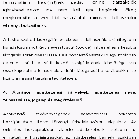
online tranzakciók
felhasználásra kerül(het)nek például
igénybevételekor, így nem kell újra begépelni őket;
megkönnyítik a weboldal használatát; minőségi felhasználói
élményt biztosítanak.
A testre szabott kiszolgálás érdekében a felhasználó számítógépén
kis adatcsomagot, úgy nevezett sütit (cookie) helyez el és a későbbi
látogatás során olvas vissza. Ha a böngésző visszaküld egy korábban
elmentett sütit, a sütit kezelő szolgáltatónak lehetősége van
összekapcsolni a felhasználó aktuális látogatását a korábbiakkal, de
kizárólag a saját tartalma tekintetében.
4. Általános adatkezelési irányelvek, adatkezelés neve,
felhasználása, jogalap és megőrzési idő
Adatkezelő tevékenységének adatkezelései önkéntes
hozzájáruláson, illetve törvényi felhatalmazáson alapulnak. Az
önkéntes hozzájáruláson alapuló adatkezelések esetében az
érintettek e hozzájárulásukat az adatkezelés bármely szakában