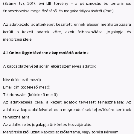
(Számv. tv.); 2017. évi LIII. törvény – a pénzmosás és terrorizmus
finanszírozása megelőzéséről és megakadályozásáról (Pmt.).
Az adatkezelő adattérképet készített, ennek alapján meghatározásra
került a kezelt adatok köre, azok felhasználása, jogalapja és
megőrzési ideje.
4.1 Online ügyintézéshez kapcsolódó adatok
A kapcsolatfelvétel során elkért személyes adatok:
Név (kötelező mező)
Email cím (kötelező mező)
Telefonszám (kötelező mező)
Az adatkezelés célja, a kezelt adatok tervezett felhasználása: Az
adatok a kapcsolatfelvétel, és a megrendelések teljesítésére kerülnek
felhasználásra.
Az adatkezelés jogalapja önkéntes hozzájárulás.
Megőrzési idő: üzleti kapcsolat időtartama, vagy törlési kérelem.