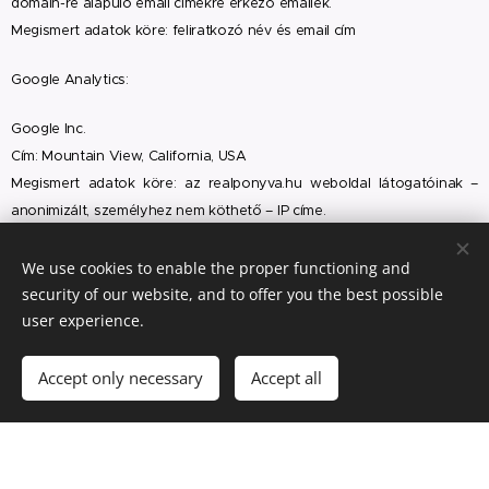
domain-re alapuló email címekre érkező emailek.
Megismert adatok köre: feliratkozó név és email cím
Google Analytics:
Google Inc.
Cím: Mountain View, California, USA
Megismert adatok köre: az realponyva.hu weboldal látogatóinak –
anonimizált, személyhez nem köthető – IP címe.
6. Adattovábbítás harmadik országba
We use cookies to enable the proper functioning and
security of our website, and to offer you the best possible
A megfelelőségi határozat a Webnode és a Google adatkezelők
user experience.
esetében érvényes.
Accept only necessary
Accept all
Érintett jogai, és jogérvényesítési lehetőségei:
Az érintett tájékoztatást kérhet személyes adatai kezeléséről,
valamint kérheti személyes adatainak helyesbítését, illetve,- a
kötelező adatkezelések kivételével-, törlését, visszavonását, élhet