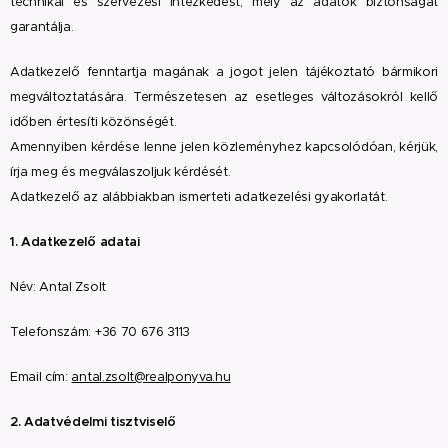
technikai és szervezési intézkedést, mely az adatok biztonságát
garantálja.
Adatkezelő fenntartja magának a jogot jelen tájékoztató bármikori
megváltoztatására. Természetesen az esetleges változásokról kellő
időben értesíti közönségét.
Amennyiben kérdése lenne jelen közleményhez kapcsolódóan, kérjük,
írja meg és megválaszoljuk kérdését.
Adatkezelő az alábbiakban ismerteti adatkezelési gyakorlatát.
1. Adatkezelő adatai
Név: Antal Zsolt
Telefonszám: +36 70 676 3113
Email cím:
antal.zsolt@realponyva.hu
2. Adatvédelmi tisztviselő