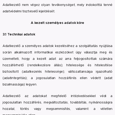
Adatkezelő nem végez olyan tevékenységet, mely indokolttá tenné
adatvédelmi tisztviselő kijelölését.
A kezelt személyes adatok köre
3.1 Technikai adatok
Adatkezelő a személyes adatok kezeléséhez a szolgáltatás nyújtása
során alkalmazott informatikai eszközöket úgy választja meg és
üzemelteti, hogy a kezelt adat:
az arra feljogosítottak számára
hozzáférhető (rendelkezésre állás); hitelessége és hitelesítése
biztosított (adatkezelés hitelessége); változatlansága igazolható
(adatintegritás); a jogosulatlan hozzáférés ellen védett (adat
bizalmassága) legyen.
Adatkezelő az adatokat megfelelő intézkedésekkel védi a
jogosulatlan hozzáférés, megváltoztatás, továbbítás, nyilvánosságra
hozatal, törlés vagy megsemmisítés, valamint a véletlen