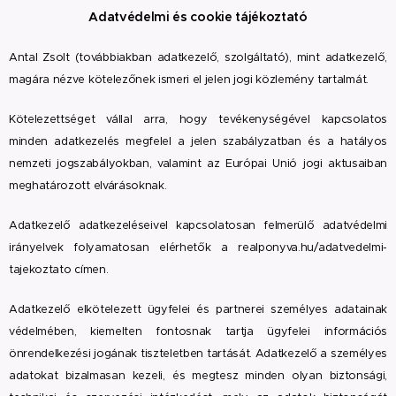
Adatvédelmi és cookie tájékoztató
Antal Zsolt (továbbiakban adatkezelő, szolgáltató), mint adatkezelő,
magára nézve kötelezőnek ismeri el jelen jogi közlemény tartalmát.
Kötelezettséget vállal arra, hogy tevékenységével kapcsolatos
minden adatkezelés megfelel a jelen szabályzatban és a hatályos
nemzeti jogszabályokban, valamint az Európai Unió jogi aktusaiban
meghatározott elvárásoknak.
Adatkezelő adatkezeléseivel kapcsolatosan felmerülő adatvédelmi
irányelvek folyamatosan elérhetők a realponyva.hu/adatvedelmi-
tajekoztato címen.
Adatkezelő elkötelezett ügyfelei és partnerei személyes adatainak
védelmében, kiemelten fontosnak tartja ügyfelei információs
önrendelkezési jogának tiszteletben tartását. Adatkezelő a személyes
adatokat bizalmasan kezeli, és megtesz minden olyan biztonsági,