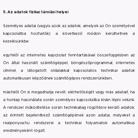
5. Az adatok fizikai tárolási helyei
Személyes adatai (vagyis azok az adatok, amelyek az Ön személyével
kapcsolatba hozhatók) a következő módon kerülhetnek a
kezelésünkbe:
egyfelől az internetes kapcsolat fenntartásával összefüggésben az
Ön által használt számítógéppel, böngészőprogrammal, internetes
címmel, a látogatott oldalakkal kapcsolatos technikai adatok
automatikusan képződnek számítógépes rendszerünkben,
másfelől Ön is megadhatja nevét, elérhetőségét vagy más adatait, ha
a honlap használata során személyes kapcsolatba kíván lépni velünk.
A rendszer működtetése során technikailag rögzítésre kerülő adatok:
az érintett bejelentkező számítógépének azon adatai, melyeket a
realponyva.hu rendszerei a technikai folyamatok automatikus
eredményeként rögzít.