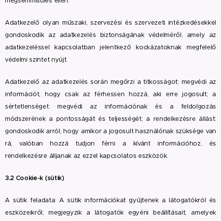
megsemmisülés ellen.
Adatkezelő olyan műszaki, szervezési és szervezeti intézkedésekkel
gondoskodik az adatkezelés biztonságának védelméről, amely az
adatkezeléssel kapcsolatban jelentkező kockázatoknak megfelelő
védelmi szintet nyújt.
Adatkezelő az adatkezelés során megőrzi a titkosságot: megvédi az
információt, hogy csak az férhessen hozzá, aki erre jogosult; a
sértetlenséget: megvédi az információnak és a feldolgozás
módszerének a pontosságát és teljességét; a rendelkezésre állást:
gondoskodik arról, hogy amikor a jogosult használónak szüksége van
rá, valóban hozzá tudjon férni a kívánt információhoz, és
rendelkezésre álljanak az ezzel kapcsolatos eszközök.
3.2 Cookie-k (sütik)
A sütik feladata: A sütik információkat gyűjtenek a látogatókról és
eszközeikről; megjegyzik a látogatók egyéni beállításait, amelyek